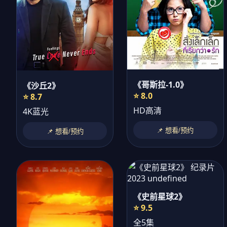
《哥斯拉-1.0》
《沙丘2》
⭐ 8.0
⭐ 8.7
HD高清
4K蓝光
📌 想看/预约
📌 想看/预约
《史前星球2》
⭐ 9.5
全5集