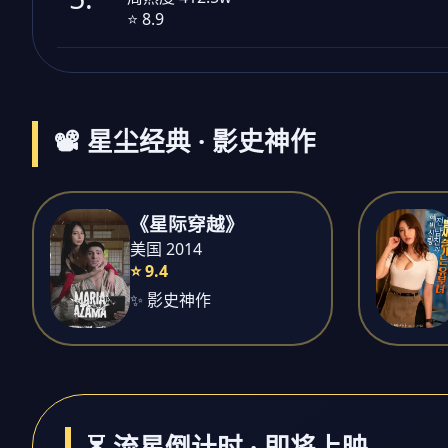
⭐ 8.9
📽️ 星尘经典 · 影史神作
《星际穿越》
美国 2014
⭐ 9.4
✨ 影史神作
⏳ 流星倒计时 · 即将上映