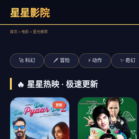
《奥本海默》
星星影院
原子震撼
立即观看
首页 > 电影 > 星光推荐
‹
🚀 科幻
🗡️ 冒险
⚡ 动作
✨ 奇幻
🔥 星星热映 · 极速更新
更新