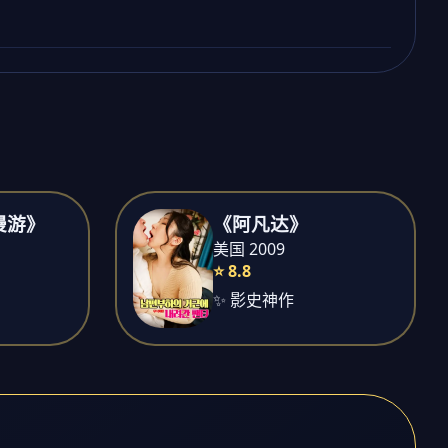
漫游》
《阿凡达》
美国 2009
⭐ 8.8
✨ 影史神作