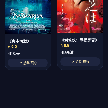
《蜘蛛侠：纵横宇宙》
《奥本海默》
⭐ 8.9
⭐ 9.0
HD高清
4K蓝光
📌 想看/预约
📌 想看/预约