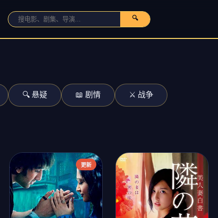
🔍
🔍 悬疑
📖 剧情
⚔️ 战争
更新