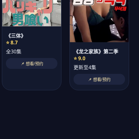
《三体》
⭐ 8.7
《龙之家族》第二季
全30集
⭐ 9.0
📌 想看/预约
更新至4集
📌 想看/预约