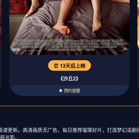
⏰ 13天后上映
《沙丘2》
🔔 预约提醒
视剧极速更新。高清画质无广告，每日推荐璀璨好片，打造梦幻追
辰光影。